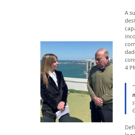
A s
des
cap
inc
com
dad
con
4 P
s
G
Def