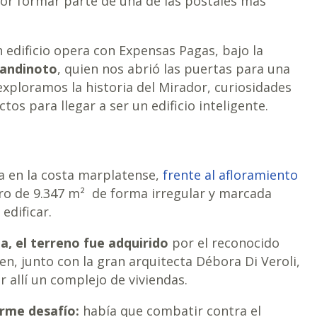
por formar parte de una de las postales más
 edificio opera con Expensas Pagas, bajo la
iandinoto
, quien nos abrió las puertas para una
exploramos la historia del Mirador, curiosidades
os para llegar a ser un edificio inteligente.
a en la costa marplatense,
frente al afloramiento
ero de 9.347 m² de forma irregular y marcada
edificar.
a, el terreno fue adquirido
por el reconocido
n, junto con la gran arquitecta Débora Di Veroli,
r allí un complejo de viviendas.
rme desafío:
había que combatir contra el