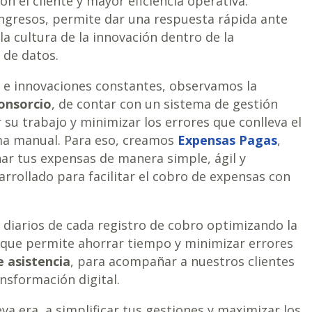
n el cliente y mayor eficiencia operativa.
ngresos, permite dar una respuesta rápida ante
a cultura de la innovación dentro de la
 de datos.
s e innovaciones constantes, observamos la
onsorcio
, de contar con un sistema de gestión
r su trabajo y minimizar los errores que conlleva el
rma manual. Para eso, creamos
Expensas Pagas
,
ar tus expensas de manera simple, ágil y
rrollado para facilitar el cobro de expensas con
 diarios de cada registro de cobro optimizando la
o que permite ahorrar tiempo y minimizar errores
e asistencia
, para acompañar a nuestros clientes
nsformación digital.
va era, a simplificar tus gestiones y maximizar los